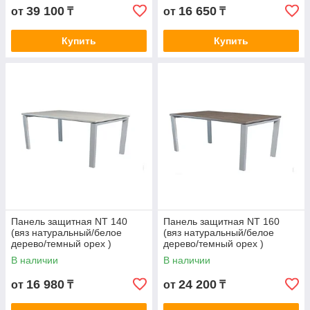
39 100
16 650
от
₸
от
₸
Купить
Купить
Панель защитная NT 140
Панель защитная NT 160
(вяз натуральный/белое
(вяз натуральный/белое
дерево/темный орех )
дерево/темный орех )
В наличии
В наличии
16 980
24 200
от
₸
от
₸