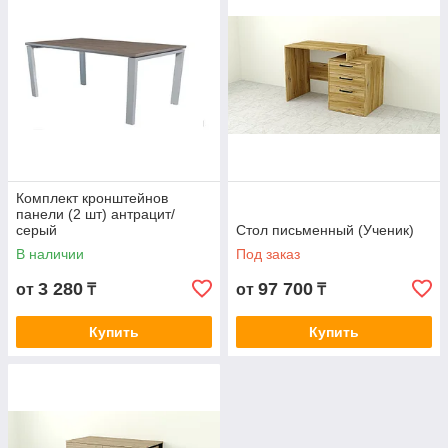
Комплект кронштейнов
панели (2 шт) антрацит/
серый
Стол письменный (Ученик)
В наличии
Под заказ
3 280
97 700
от
₸
от
₸
Купить
Купить