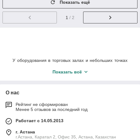
Показать ещё
1
/ 2
У оборудования в торговых залах и небольших точках
продажи имеется несколько задач: во-первых, такая
Показать всё
мебель должна обеспечивать презентабельный
торговый вид изделий или продуктов, привлекать
внимание покупателей, помогать создать условия для
организованного хранения товаров.
О нас
Рейтинг не сформирован
Менее 5 отзывов за последний год
А также защиты от излишнего контакта с воздухом,
предохранения от краж и поддержания нужных
Работает с 14.05.2013
условий хранения. Компания «ТоргСервисАстана»
предоставляет клиентам большой ассортимент
г. Астана
г.Астана, Каратал 2, Офис 35, Астана, Казахстан
оснащения для торговых точек различных форматов и