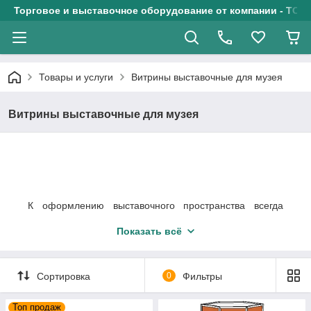
Торговое и выставочное оборудование от компании - ТОО
Товары и услуги
Витрины выставочные для музея
Витрины выставочные для музея
К оформлению выставочного пространства всегда
предъявляются повышенные требования. Их
Показать всё
обустройство должно быть не только удобным для
посетителей, но и эргономичным с точки зрения
интерьера. Не стоит перегружать залы музея или
выставочного зала на территории торгового комплекса
Сортировка
0
Фильтры
громоздкой мебелью: лучше всего для демонстрации
товаров или экспонатов подойдут стеклянные
Топ продаж