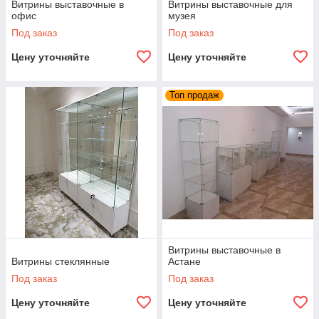
Витрины выставочные в
Витрины выставочные для
офис
музея
Под заказ
Под заказ
Наша компания работает в Астане, также имея
Цену уточняйте
Цену уточняйте
представительства в других городах Казахстана. Обсудить
имеющуюся идею или выбрать подходящее решение из
готовых предложений можно, заглянув в каталог на сайте,
Топ продаж
также мы всегда рады проконсультировать вас по телефону.
Обращайтесь!
Телефон:
Витрины выставочные в
ГОРОДСКОЙ:
Витрины стеклянные
Астане
+7 (717) 253-43-70
Под заказ
Под заказ
ТЕЛЕ2:
Цену уточняйте
Цену уточняйте
+7 (747) 292-71-28