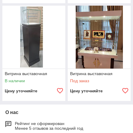
АКТИВ - ВАТСАПП:
+7 (701) 292-71-28
БИЛАЙН:
+7 (705) 166-22-00
Адрес:
КАЗАХСТАН; АСТАНА;
ул. ЖАНГЕЛЬДИНА, 19,
Витрина выставочная
Витрина выставочная
Этаж 1, офис 1
В наличии
Под заказ
Цену уточняйте
Цену уточняйте
О нас
E-mail:
vitrina41@mail.ru
Рейтинг не сформирован
Менее 5 отзывов за последний год