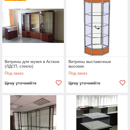
предметы интерьера.
В нашем каталоге вы найдете практичные стеклянные
витрины и стеллажи для оборудования музейных
комплексов. Нашей визитной карточкой является
собственное производство, к качеству которого наша
команда подходит очень ответственно.
Витрины для музея в Астане
Витрины выставочные
(ЛДСП, стекло)
высокие
Под заказ
Под заказ
Цену уточняйте
Цену уточняйте
Применение первоклассного сырья, работа с типовыми и
индивидуальными проектами позволяет создавать
долговечную, функциональную и красивую мебель,
которая гармонично вписывается в интерьер и рационально
организует пространство.