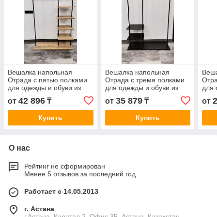
Вешалка напольная
Вешалка напольная
Веш
Отрада с пятью полками
Отрада с тремя полками
Отра
для одежды и обуви из
для одежды и обуви из
для 
ЛДСП, 1000х330х1500Н,
ЛДСП, 1000х330х1500Н,
910
42 896
35 879
от
₸
от
₸
от
ЛДСП 16 мм, труба Ø 20
ЛДСП 16 мм, труба Ø 20
мм, 
мм
мм
Купить
Купить
О нас
Рейтинг не сформирован
Менее 5 отзывов за последний год
Работает с 14.05.2013
г. Астана
г.Астана, Каратал 2, Офис 35, Астана, Казахстан