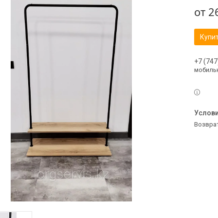
от
2
Купи
+7 (747
мобильн
возвра