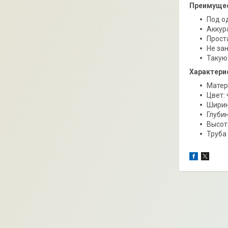
Преимущес
Под о
Аккур
Прост
Не за
Такую
Характери
Матер
Цвет:
Ширин
Глубин
Высот
Труба 