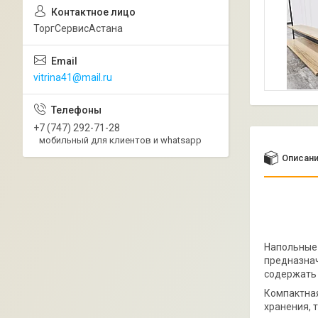
ТоргСервисАстана
vitrina41@mail.ru
+7 (747) 292-71-28
мобильный для клиентов и whatsapp
Описан
Напольные 
предназнач
содержать 
Компактная
хранения, 