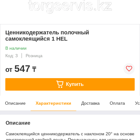
Ценникодержатель полочный
самоклеящийся 1 HEL
В наличии
Код: 3
Розница
547
от
₸
Купить
Описание
Характеристики
Доставка
Оплата
Ус
Описание
Самоклеящийся ценникодержатель с наклоном 20° на основе
двусторонней клейкой ленты. Предназначен для установки в