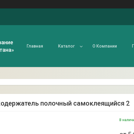
вание
Главная
Каталог
О Компании
тана»
одержатель полочный самоклеящийся 2
В налич