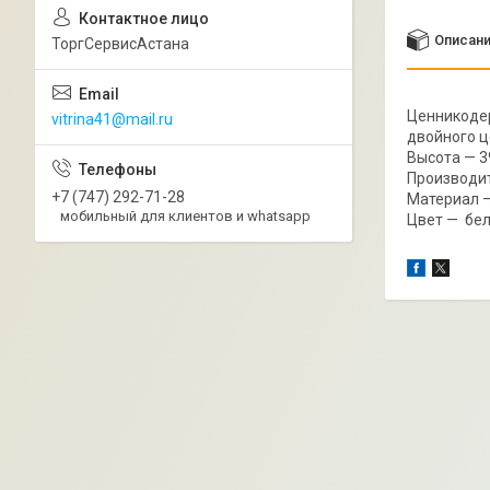
Описан
ТоргСервисАстана
Ценникодер
vitrina41@mail.ru
двойного 
Высота — 3
Производит
+7 (747) 292-71-28
Материал —
мобильный для клиентов и whatsapp
Цвет — бел