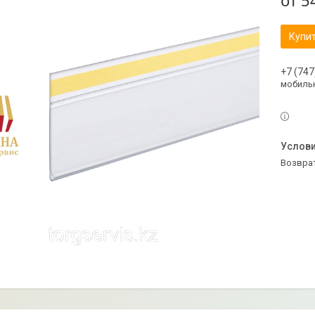
от
5
Купи
+7 (747
мобильн
возвра