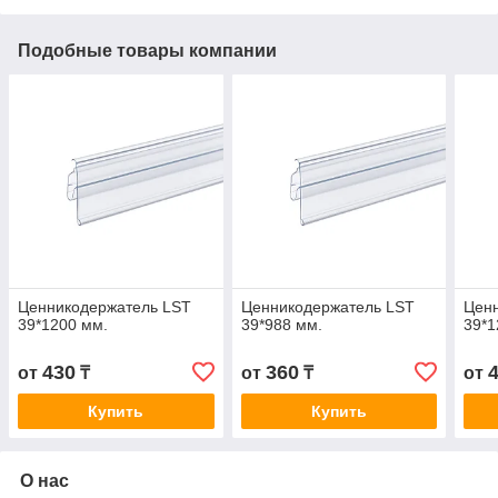
Подобные товары компании
Ценникодержатель LST
Ценникодержатель LST
Цен
39*1200 мм.
39*988 мм.
39*1
430
360
от
₸
от
₸
от
Купить
Купить
О нас