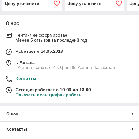
двойные / 0,15-
одинарный / 8,5 / 0,15-
Цену уточняйте
Цену уточняйте
Цен
1890*660*355- 150-
1890*450*440- 150-
двойные-
О нас
Рейтинг не сформирован
Менее 5 отзывов за последний год
Работает с 14.05.2013
г. Астана
г.Астана, Каратал 2, Офис 35, Астана, Казахстан
Контакты
Сегодня работает с 10:00 до 18:00
Показать весь график работы
О нас
Контакты