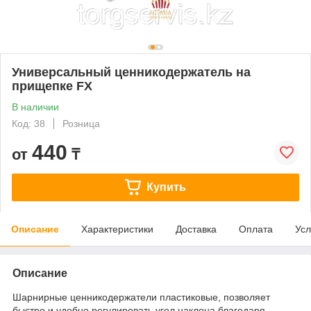
Универсальный ценникодержатель на
прищепке FX
В наличии
Код: 38
Розница
440
от
₸
Купить
Описание
Характеристики
Доставка
Оплата
Усл
Описание
Шарнирные ценникодержатели пластиковые, позволяет
быстро и удобно регулировать угол наклона благодаря