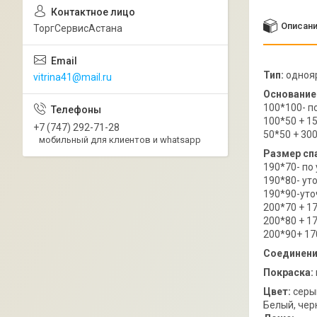
Описан
ТоргСервисАстана
Тип:
одноя
vitrina41@mail.ru
Основание
100*100- 
100*50 + 1
+7 (747) 292-71-28
50*50 + 300
мобильный для клиентов и whatsapp
Размер сп
190*70- п
190*80- ут
190*90-ут
200*70 + 1
200*80 + 1
200*90+ 17
Соединени
Покраска:
Цвет:
серы
Белый, чер