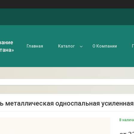
вание
Главная
Каталог
О Компании
тана»
ь металлическая односпальная усиленная
В налич