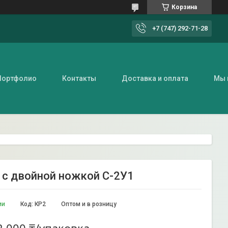
Корзина
+7 (747) 292-71-28
Портфолио
Контакты
Доставка и оплата
Мы 
 с двойной ножкой С-2У1
ии
Код:
КР2
Оптом и в розницу