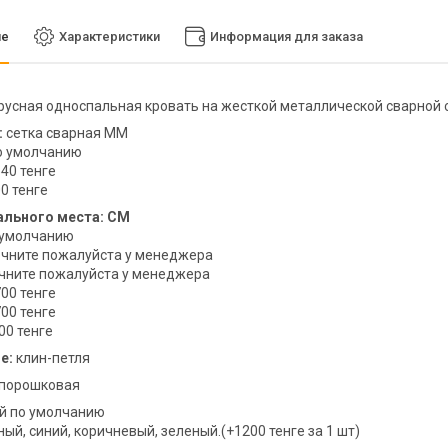
ие
Характеристики
Информация для заказа
русная односпальная кровать на жесткой металлической сварной 
:
сетка сварная ММ
по умолчанию
540 тенге
0 тенге
ального места: СМ
о умолчанию
очните пожалуйста у менеджера
очните пожалуйста у менеджера
700 тенге
700 тенге
00 тенге
е:
клин-петля
порошковая
й по умолчанию
ный, синий, коричневый, зеленый.(+1200 тенге за 1 шт)