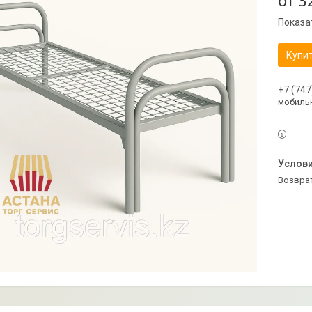
от
3
Показа
Купи
+7 (747
мобильн
возвра