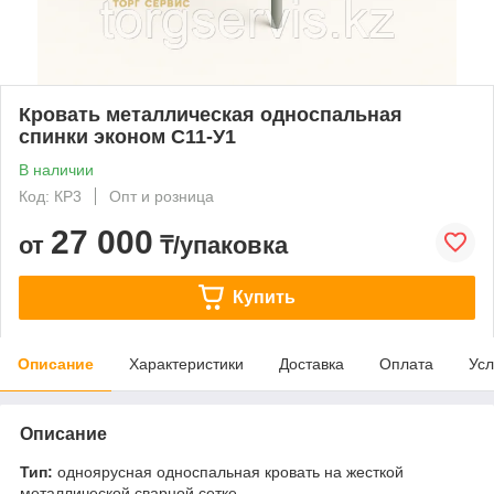
Кровать металлическая односпальная
спинки эконом С11-У1
В наличии
Код: КР3
Опт и розница
27 000
от
₸/упаковка
Купить
Описание
Характеристики
Доставка
Оплата
Усл
Описание
Тип:
одноярусная односпальная кровать на жесткой
металлической сварной сетке