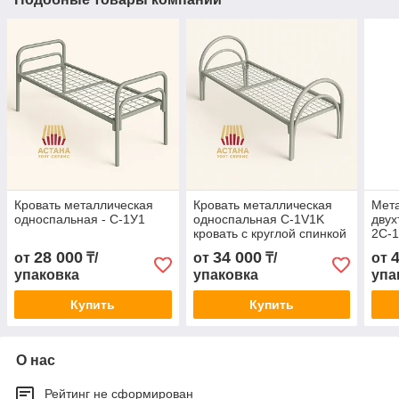
Кровать металлическая
Кровать металлическая
Мета
односпальная - С-1У1
односпальная C-1V1K
двух
кровать с круглой спинкой
2С-1
и двойными ножками
28 000
34 000
от
₸/
от
₸/
от
упаковка
упаковка
упа
Купить
Купить
О нас
Рейтинг не сформирован