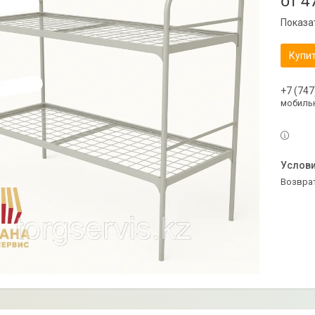
от
4
Показа
Купи
+7 (747
мобильн
возвра