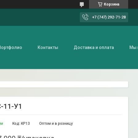
Корзина
+7 (747) 292-71-28
Портфолио
Контакты
Доставка и оплата
Мы 
С-11-У1
ии
Код:
КР13
Оптом и в розницу