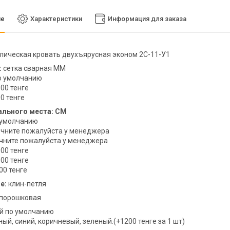
ие
Характеристики
Информация для заказа
ическая кровать двухъярусная эконом 2С-11-У1
:
сетка сварная ММ
по умолчанию
500 тенге
0 тенге
ального места: СМ
о умолчанию
очните пожалуйста у менеджера
очните пожалуйста у менеджера
100 тенге
100 тенге
00 тенге
е:
клин-петля
порошковая
й по умолчанию
ный, синий, коричневый, зеленый.(+1200 тенге за 1 шт)