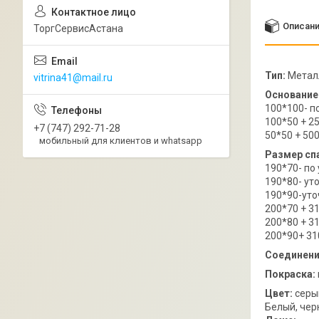
Описан
ТоргСервисАстана
Тип:
Металл
vitrina41@mail.ru
Основание
100*100- 
100*50 + 2
+7 (747) 292-71-28
50*50 + 500
мобильный для клиентов и whatsapp
Размер сп
190*70- п
190*80- ут
190*90-ут
200*70 + 3
200*80 + 3
200*90+ 31
Соединени
Покраска:
Цвет:
серы
Белый, чер