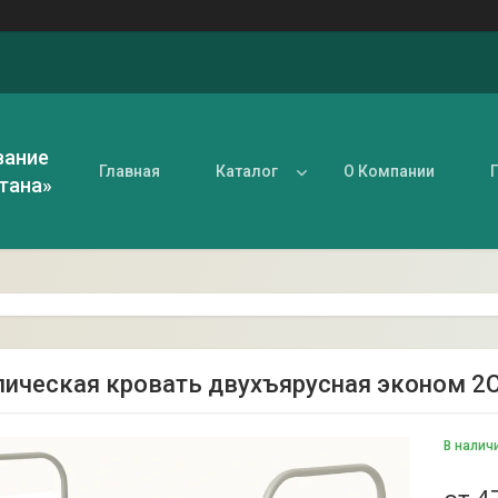
вание
Главная
Каталог
О Компании
тана»
ическая кровать двухъярусная эконом 2
В налич