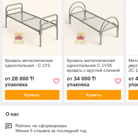
Кровать металлическая
Кровать металлическая
Мета
односпальная - С-1У1
односпальная C-1V1K
двух
кровать с круглой спинкой
2С-1
и двойными ножками
28 000
34 000
от
₸/
от
₸/
от
упаковка
упаковка
упа
Купить
Купить
О нас
Рейтинг не сформирован
Менее 5 отзывов за последний год