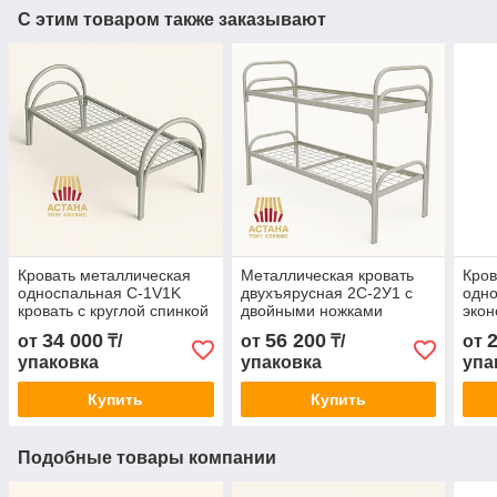
С этим товаром также заказывают
Кровать металлическая
Металлическая кровать
Кров
односпальная C-1V1K
двухъярусная 2С-2У1 с
одно
кровать с круглой спинкой
двойными ножками
экон
и двойными ножками
34 000
56 200
от
₸/
от
₸/
от
упаковка
упаковка
упа
Купить
Купить
Подобные товары компании