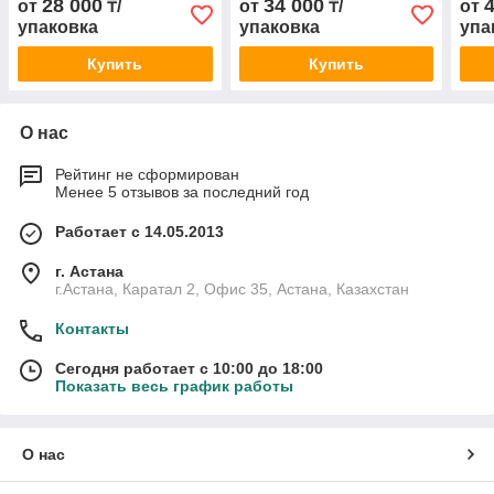
28 000
34 000
от
₸/
от
₸/
от
упаковка
упаковка
упа
Купить
Купить
О нас
Рейтинг не сформирован
Менее 5 отзывов за последний год
Работает с 14.05.2013
г. Астана
г.Астана, Каратал 2, Офис 35, Астана, Казахстан
Контакты
Сегодня работает с 10:00 до 18:00
Показать весь график работы
О нас