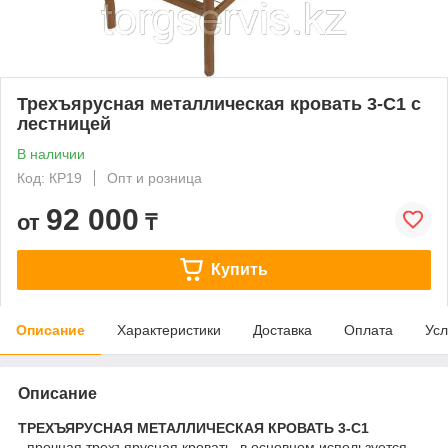
Трехъярусная металлическая кровать 3-С1 с
лестницей
В наличии
Код: КР19
Опт и розница
92 000
от
₸
Купить
Описание
Характеристики
Доставка
Оплата
Усл
Описание
ТРЕХЪЯРУСНАЯ МЕТАЛЛИЧЕСКАЯ КРОВАТЬ 3-С1
-
прочная трехъярусная кровать, в основном используется