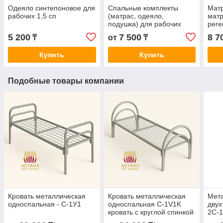
Одеяло синтепоновое для
Спальные комплекты
Матр
рабочих 1,5 сп
(матрас, одеяло,
мат
подушка) для рабочих
реге
для 
5 200
7 500
8 7
₸
от
₸
Купить
Купить
Подобные товары компании
Кровать металлическая
Кровать металлическая
Мета
односпальная - С-1У1
односпальная C-1V1K
двух
кровать с круглой спинкой
2С-1
и двойными ножками