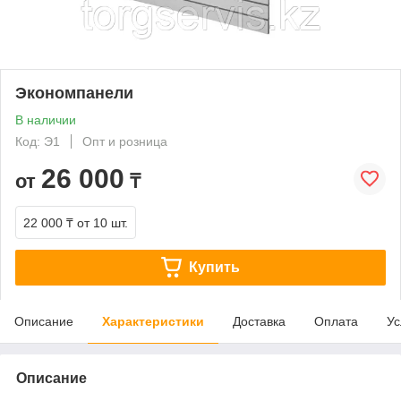
Экономпанели
В наличии
Код: Э1
Опт и розница
26 000
от
₸
22 000 ₸
от 10 шт.
Купить
Описание
Характеристики
Доставка
Оплата
Ус
Описание