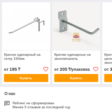
Крючок одинарный на
Крючки одинарные на
Крюч
сетку 150мм.
экономпанель
цен
эко
195
205
от
₸
от
₸/упаковка
от
Купить
Купить
О нас
Рейтинг не сформирован
Менее 5 отзывов за последний год