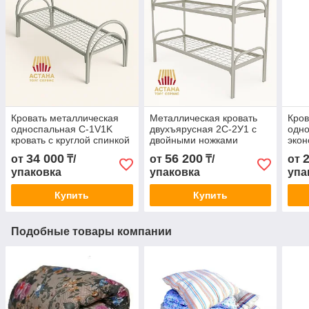
Кровать металлическая
Металлическая кровать
Кров
односпальная C-1V1K
двухъярусная 2С-2У1 с
одно
кровать с круглой спинкой
двойными ножками
экон
и двойными ножками
34 000
56 200
от
₸/
от
₸/
от
упаковка
упаковка
упа
Купить
Купить
Подобные товары компании