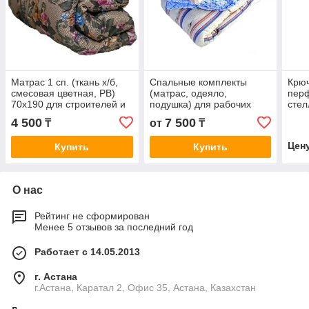
Матрас 1 сп. (ткань х/б,
Спальные комплекты
Крюч
смесовая цветная, РВ)
(матрас, одеяло,
пер
70х190 для строителей и
подушка) для рабочих
стел
рабочих
4 500
7 500
₸
от
₸
Цен
Купить
Купить
О нас
Рейтинг не сформирован
Менее 5 отзывов за последний год
Работает с 14.05.2013
г. Астана
г.Астана, Каратал 2, Офис 35, Астана, Казахстан