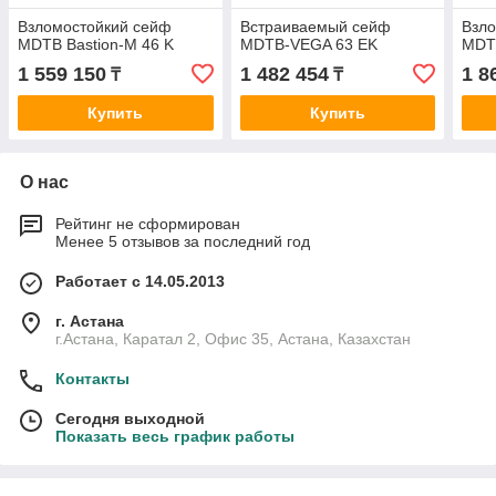
Взломостойкий сейф
Встраиваемый сейф
Взл
MDTB Bastion-M 46 K
MDTB-VEGA 63 EK
MDTB
1 559 150
1 482 454
1 8
₸
₸
Купить
Купить
О нас
Рейтинг не сформирован
Менее 5 отзывов за последний год
Работает с 14.05.2013
г. Астана
г.Астана, Каратал 2, Офис 35, Астана, Казахстан
Контакты
Сегодня выходной
Показать весь график работы