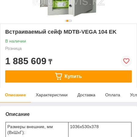
Встраиваемый сейф MDTB-VEGA 104 EK
В наличии
Розница
1 885 609
₸
Купить
Описание
Характеристики
Доставка
Оплата
Усл
Описание
Размеры внешние, мм
1036x530x378
(ВхШхГ):