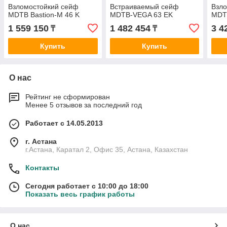
Взломостойкий сейф
Встраиваемый сейф
Взл
MDTB Bastion-M 46 K
MDTB-VEGA 63 EK
MDTB
1 559 150
1 482 454
3 4
₸
₸
Купить
Купить
О нас
Рейтинг не сформирован
Менее 5 отзывов за последний год
Работает с 14.05.2013
г. Астана
г.Астана, Каратал 2, Офис 35, Астана, Казахстан
Контакты
Сегодня работает с 10:00 до 18:00
Показать весь график работы
О нас