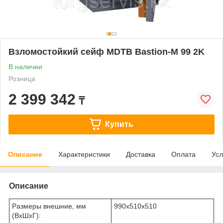
Взломостойкий сейф MDTB Bastion-M 99 2K
В наличии
Розница
2 399 342
₸
Купить
Описание
Характеристики
Доставка
Оплата
Усл
Описание
Размеры внешние, мм
990x510x510
(ВхШхГ):