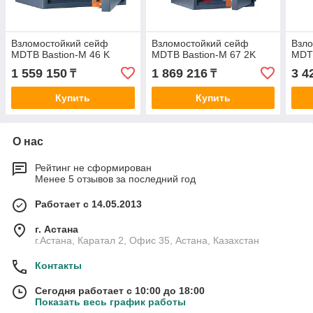
Взломостойкий сейф
Взломостойкий сейф
Взл
MDTB Bastion-M 46 K
MDTB Bastion-M 67 2K
MDTB
1 559 150
1 869 216
3 4
₸
₸
Купить
Купить
О нас
Рейтинг не сформирован
Менее 5 отзывов за последний год
Работает с 14.05.2013
г. Астана
г.Астана, Каратал 2, Офис 35, Астана, Казахстан
Контакты
Сегодня работает с 10:00 до 18:00
Показать весь график работы