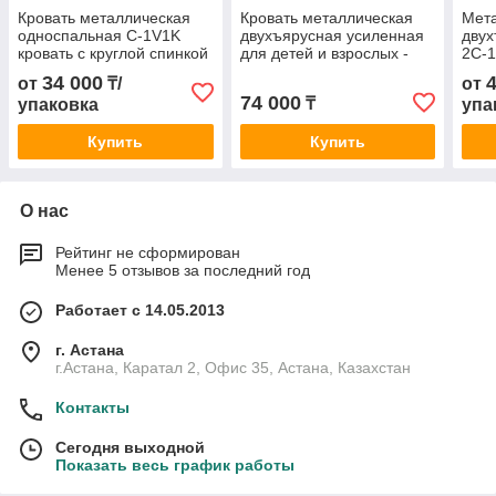
Кровать металлическая
Кровать металлическая
Мета
односпальная C-1V1K
двухъярусная усиленная
двух
кровать с круглой спинкой
для детей и взрослых -
2С-1
и двойными ножками
2С-2У3 - с двойной
34 000
от
₸/
от
ножкой, спинки из трубы
74 000
₸
упаковка
упа
51 и 32 мм
Купить
Купить
О нас
Рейтинг не сформирован
Менее 5 отзывов за последний год
Работает с 14.05.2013
г. Астана
г.Астана, Каратал 2, Офис 35, Астана, Казахстан
Контакты
Сегодня выходной
Показать весь график работы