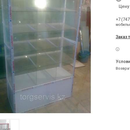
Цену
+7 (747
мобильн
Заказ 
возвра