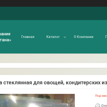
вание
Главная
Каталог
О Компании
тана»
а стеклянная для овощей, кондитерских из
Под зак
Отп