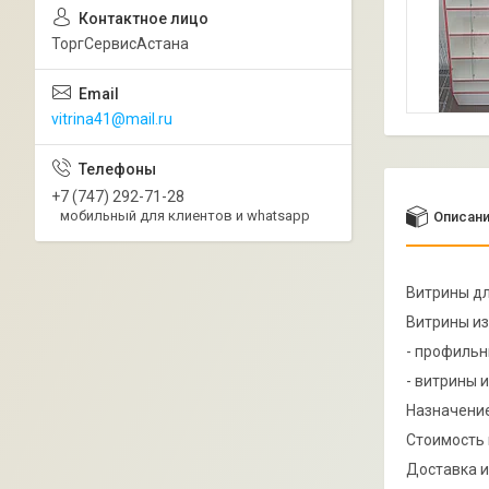
ТоргСервисАстана
vitrina41@mail.ru
+7 (747) 292-71-28
мобильный для клиентов и whatsapp
Описан
Витрины дл
Витрины из
- профильн
- витрины 
Назначение
Стоимость 
Доставка и