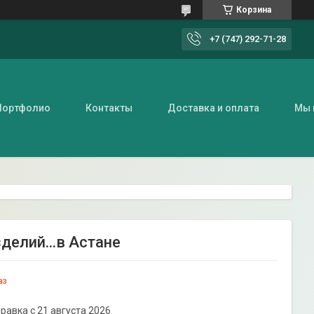
Корзина
+7 (747) 292-71-28
Портфолио
Контакты
Доставка и оплата
Мы 
делий...в Астане
аз
равка с 21 августа 2026