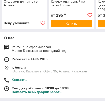
Стеллажи для аптек в
Крючок одинарный на
Крюч
Астане
сетку 150мм.
цен
пер
стел
195
от
₸
от
перф
150,
Цену уточняйте
Купить
Под
О нас
Рейтинг не сформирован
Менее 5 отзывов за последний год
Работает с 14.05.2013
г. Астана
г.Астана, Каратал 2, Офис 35, Астана, Казахстан
Контакты
Сегодня работает с 10:00 до 18:00
Показать весь график работы