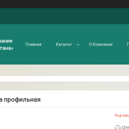
вание
Главная
Каталог
О Компании
тана»
а профильная
Под зак
Отп