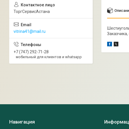
Описан
ТоргСервисАстана
Шестиуголь
vitrina41@mail.ru
Заказчика,
+7 (747) 292-71-28
мобильный для клиентов и whatsapp
Навигация
Информац