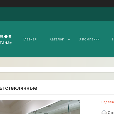
вание
Главная
Каталог
О Компании
тана»
ы стеклянные
Под зак
Отп