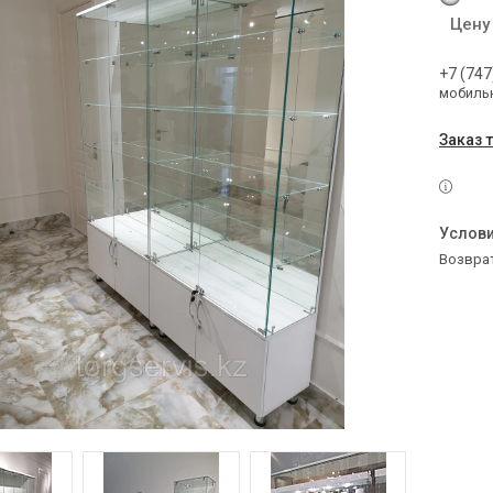
Цену
+7 (747
мобильн
Заказ 
возвра