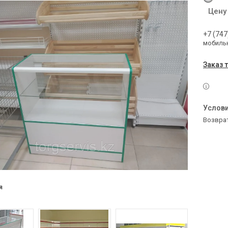
Цену
+7 (747
мобильн
Заказ 
возвра
я