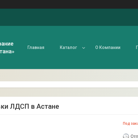
вание
Главная
Каталог
О Компании
тана»
ки ЛДСП в Астане
Под зак
Отп