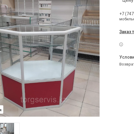
Цену
+7 (747
мобильн
Заказ 
возвра
я