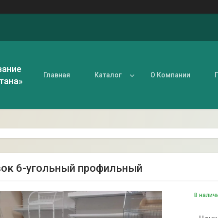
вание
Главная
Каталог
О Компании
тана»
ок 6-угольный профильный
В налич