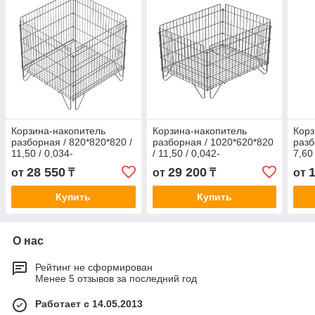
Корзина-накопитель
Корзина-накопитель
Корз
разборная / 820*820*820 /
разборная / 1020*620*820
разб
11,50 / 0,034-
/ 11,50 / 0,042-
7,60
820*820*820- 11,50- 0,034
1020*620*820- 11,50-
7,60
28 550
29 200
от
₸
от
₸
от
0,042
Купить
Купить
О нас
Рейтинг не сформирован
Менее 5 отзывов за последний год
Работает с 14.05.2013