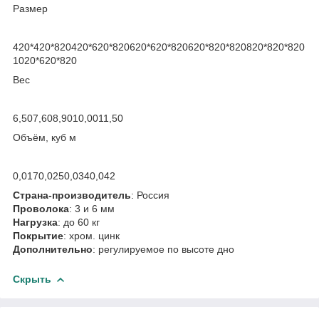
Размер
420*420*820420*620*820620*620*820620*820*820820*820*820
1020*620*820
Вес
6,507,608,9010,0011,50
Объём, куб м
0,0170,0250,0340,042
Страна-производитель
: Россия
Проволока
: 3 и 6 мм
Нагрузка
: до 60 кг
Покрытие
: хром. цинк
Дополнительно
: регулируемое по высоте дно
Скрыть