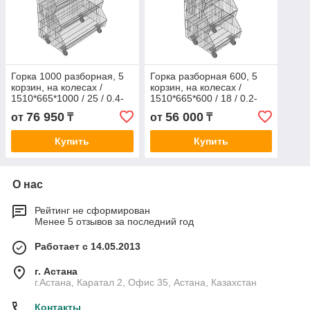
Горка 1000 разборная, 5
Горка разборная 600, 5
корзин, на колесах /
корзин, на колесах /
1510*665*1000 / 25 / 0.4-
1510*665*600 / 18 / 0.2-
1510*665*1000- 25- 0.4
1510*665*600- 18- 0.2
76 950
56 000
от
₸
от
₸
Купить
Купить
О нас
Рейтинг не сформирован
Менее 5 отзывов за последний год
Работает с 14.05.2013
г. Астана
г.Астана, Каратал 2, Офис 35, Астана, Казахстан
Контакты