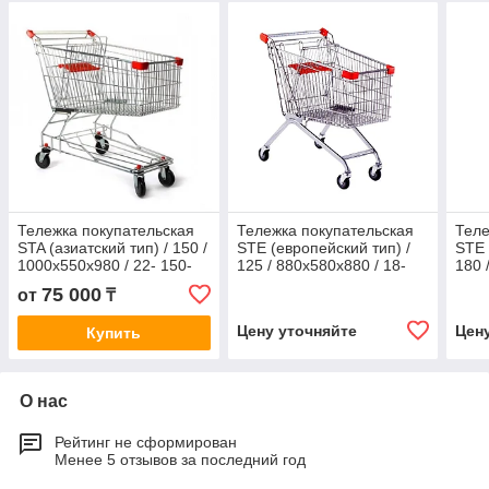
Тележка покупательская
Тележка покупательская
Теле
STA (азиатский тип) / 150 /
STE (европейский тип) /
STE 
1000х550х980 / 22- 150-
125 / 880х580х880 / 18-
180 
1000х550х980- 22
125- 880х580х880- 18
180-
75 000
от
₸
Цену уточняйте
Цен
Купить
О нас
Рейтинг не сформирован
Менее 5 отзывов за последний год