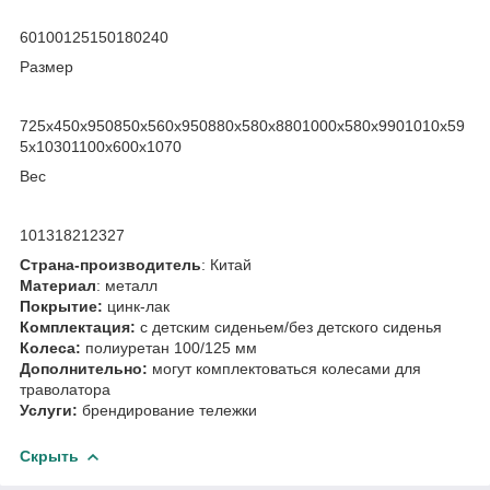
60100125150180240
Размер
725x450x950850x560x950880х580х8801000х580х9901010х59
5х10301100x600x1070
Вес
101318212327
Страна-производитель
: Китай
Материал
: металл
Покрытие:
цинк-лак
Комплектация:
с детским сиденьем/без детского сиденья
Колеса:
полиуретан 100/125 мм
Дополнительно:
могут комплектоваться колесами для
траволатора
Услуги:
брендирование тележки
Скрыть