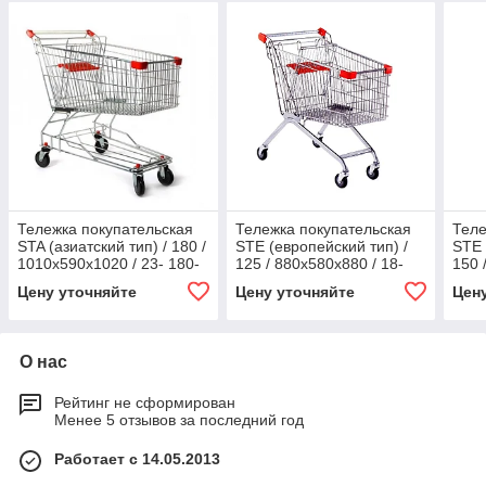
Тележка покупательская
Тележка покупательская
Теле
STA (азиатский тип) / 180 /
STE (европейский тип) /
STE 
1010х590х1020 / 23- 180-
125 / 880х580х880 / 18-
150 
1010х590х1020- 23
125- 880х580х880- 18
150-
Цену уточняйте
Цену уточняйте
Цен
О нас
Рейтинг не сформирован
Менее 5 отзывов за последний год
Работает с 14.05.2013