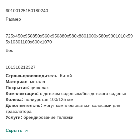
60100125150180240
Размер
725x450x950850x560x950880х580х8801000х580х9901010х59
5х10301100x600x1070
Вес
101318212327
Страна-производитель
: Китай
Материал
: металл
Покрытие:
цинк-лак
Комплектация:
с детским сиденьем/без детского сиденья
Колеса:
полиуретан 100/125 мм
Дополнительно:
могут комплектоваться колесами для
траволатора
Услуги:
брендирование тележки
Скрыть