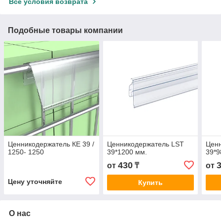
Все условия возврата
Подобные товары компании
Ценникодержатель КЕ 39 /
Ценникодержатель LST
Цен
1250- 1250
39*1200 мм.
39*9
430
от
₸
от
Цену уточняйте
Купить
О нас