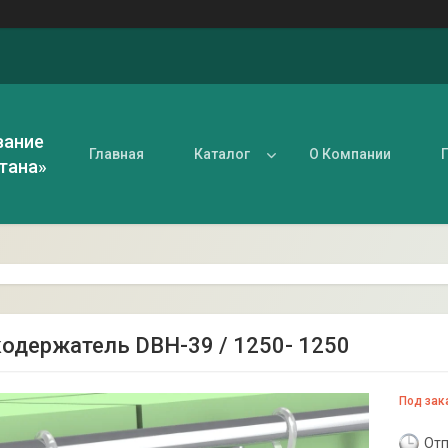
вание
Главная
Каталог
О Компании
тана»
одержатель DBH-39 / 1250- 1250
Под зак
Отп