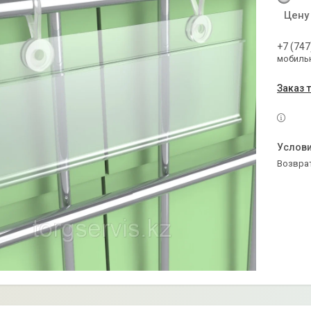
Цену
+7 (747
мобильн
Заказ 
возвра