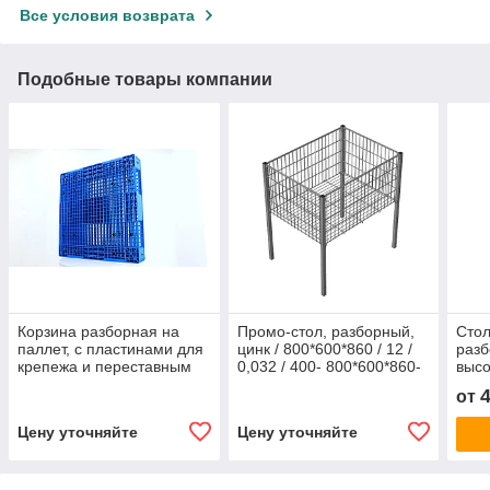
Все условия возврата
Подобные товары компании
Корзина разборная на
Промо-стол, разборный,
Стол
паллет, с пластинами для
цинк / 800*600*860 / 12 /
разб
крепежа и переставным
0,032 / 400- 800*600*860-
высо
дном / 1200*800*800 / 16 /
12- 0,032- 400
19 /
от
0,05-
19- 
Цену уточняйте
Цену уточняйте