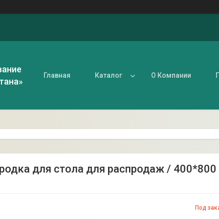
вание
Главная
Каталог
О Компании
тана»
одка для стола для распродаж / 400*800 / 
Под зак