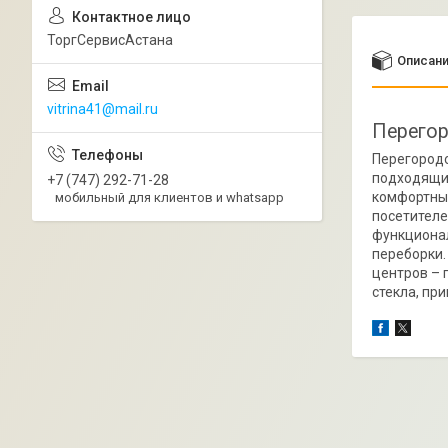
ТоргСервисАстана
Описан
vitrina41@mail.ru
Перегор
Перегородо
подходящий
+7 (747) 292-71-28
комфортные
мобильный для клиентов и whatsapp
посетителе
функционал
переборки.
центров – 
стекла, пр