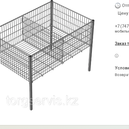
Отп
Цену
+7 (747
мобильн
Заказ 
возвра