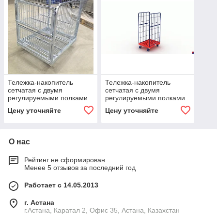
Тележка-накопитель
Тележка-накопитель
сетчатая с двумя
сетчатая с двумя
регулируемыми полками
регулируемыми полками
и откидным бортом /
и откидным бортом /
Цену уточняйте
Цену уточняйте
800*700*900 / 0,15 / 38-
800*700*450 / 0,1 / 23-
О нас
Рейтинг не сформирован
Менее 5 отзывов за последний год
Работает с 14.05.2013
г. Астана
г.Астана, Каратал 2, Офис 35, Астана, Казахстан