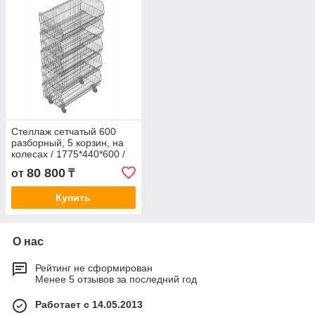
Стеллаж сетчатый 600
разборный, 5 корзин, на
колесах / 1775*440*600 /
31 / 0.36- 1775*440*600-
80 800
от
₸
31- 0.36
Купить
О нас
Рейтинг не сформирован
Менее 5 отзывов за последний год
Работает с 14.05.2013