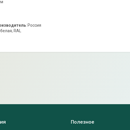
 м
оизводитель
: Россия
: белая, RAL
ия
Полезное