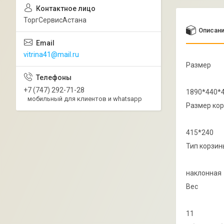
ТоргСервисАстана
Описан
vitrina41@mail.ru
Размер
+7 (747) 292-71-28
1890*440*
мобильный для клиентов и whatsapp
Размер ко
415*240
Тип корзин
наклонная
Вес
11