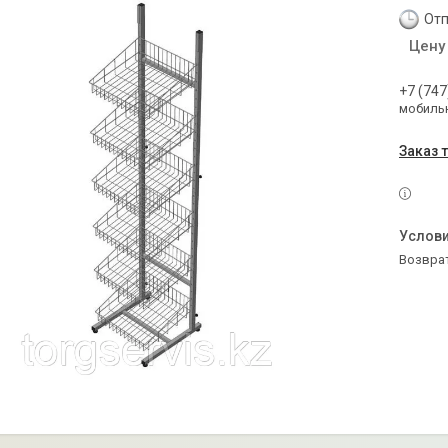
Отп
Цену
+7 (747
мобильн
Заказ 
возвра