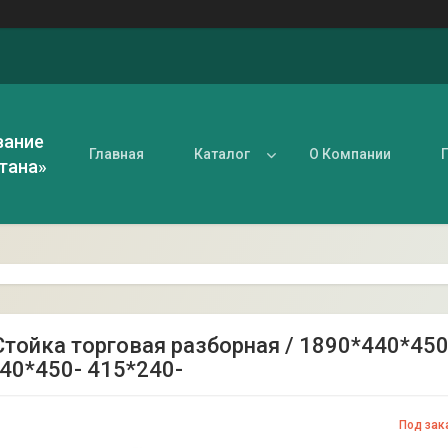
вание
Главная
Каталог
О Компании
тана»
тойка торговая разборная / 1890*440*450 /
40*450- 415*240-
Под зак