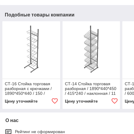
Подобные товары компании
СТ-16 Стойка торговая
СТ-14 Стойка торговая
СТ-1
разборная с крючками /
разборная / 1890*440*450
разб
1890*450*440 / 150 /
/ 415*240 / наклонная / 11
/ 60
одинарный / 8,5 / 0,15-
/ 0,17- 1890*440*450-
/ 0,
Цену уточняйте
Цену уточняйте
Цен
1890*450*440- 150-
415*240-
600*
О нас
Рейтинг не сформирован