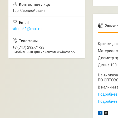
ТоргСервисАстана
Описан
vitrina41@mail.ru
Крючки дво
+7 (747) 292-71-28
Материал х
мобильный для клиентов и whatsapp
Диаметр п
Длина 100,
Цены указа
ПО ОПТОВО
В наличии 
Подробнее: 
Подробнее: 