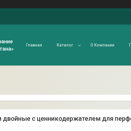
вание
Главная
Каталог
О Компании
тана»
 двойные с ценникодержателем для перф