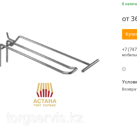
В налич
от
3
Купи
+7 (747
мобильн
возвра