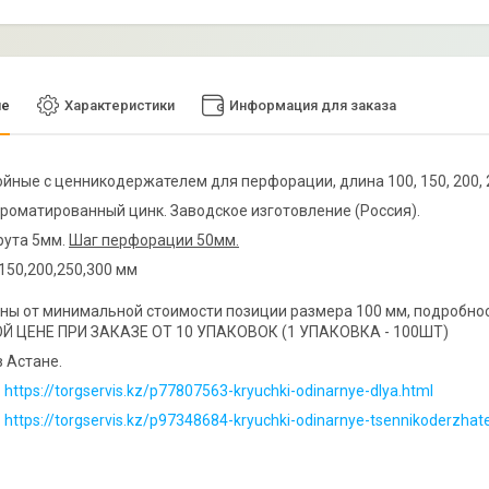
ие
Характеристики
Информация для заказа
йные с ценникодержателем для перфорации, длина 100, 150, 200, 
роматированный цинк. Заводское изготовление (Россия).
рута 5мм.
Шаг перфорации 50мм.
150,200,250,300 мм
ны от минимальной стоимости позиции размера 100 мм, подробнос
Й ЦЕНЕ ПРИ ЗАКАЗЕ ОТ 10 УПАКОВОК (1 УПАКОВКА - 100ШТ)
в Астане.
https://torgservis.kz/p77807563-kryuchki-odinarnye-dlya.html
https://torgservis.kz/p97348684-kryuchki-odinarnye-tsennikoderzhat