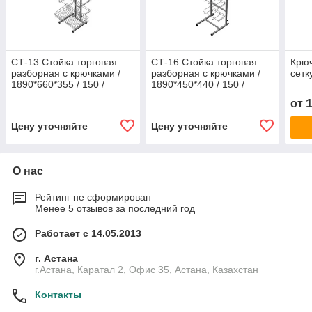
СТ-13 Стойка торговая
СТ-16 Стойка торговая
Крюч
разборная с крючками /
разборная с крючками /
сетк
1890*660*355 / 150 /
1890*450*440 / 150 /
двойные / 0,15-
одинарный / 8,5 / 0,15-
от
1890*660*355- 150-
1890*450*440- 150-
двойные-
Цену уточняйте
Цену уточняйте
О нас
Рейтинг не сформирован
Менее 5 отзывов за последний год
Работает с 14.05.2013
г. Астана
г.Астана, Каратал 2, Офис 35, Астана, Казахстан
Контакты