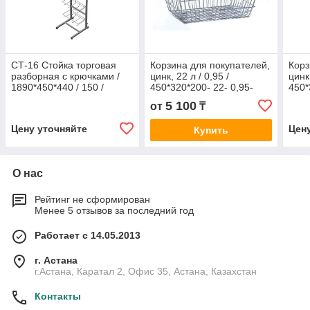
СТ-16 Стойка торговая
Корзина для покупателей,
Корз
разборная с крючками /
цинк, 22 л / 0,95 /
цинк,
1890*450*440 / 150 /
450*320*200- 22- 0,95-
450*
одинарный / 8,5 / 0,15-
450*320*200
450*
5 100
от
₸
1890*450*440- 150-
Цену уточняйте
Цен
Купить
О нас
Рейтинг не сформирован
Менее 5 отзывов за последний год
Работает с 14.05.2013
г. Астана
г.Астана, Каратал 2, Офис 35, Астана, Казахстан
Контакты