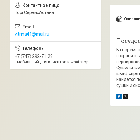
ТоргСервисАстана
Описан
vitrina41@mail.ru
Посудос
В современ
сохранить 
+7 (747) 292-71-28
сервировоч
мобильный для клиентов и whatsapp
Сушильный 
шкаф спрят
найдется 
сушки и си