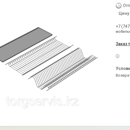
Отп
Цену
+7 (747
мобильн
Заказ 
возвра