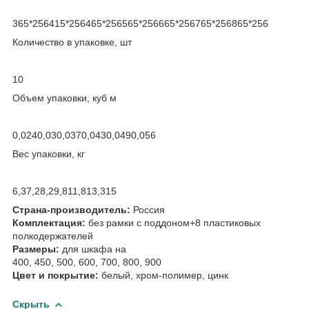
365*256415*256465*256565*256665*256765*256865*256
Количество в упаковке, шт
10
Объем упаковки, куб м
0,0240,030,0370,0430,0490,056
Вес упаковки, кг
6,37,28,29,811,813,315
Страна-производитель:
Россия
Комплектация:
без рамки с поддоном+8 пластиковых
полкодержателей
Размеры:
для шкафа на
400, 450, 500, 600, 700, 800, 900
Цвет и покрытие:
белый, хром-полимер, цинк
Скрыть