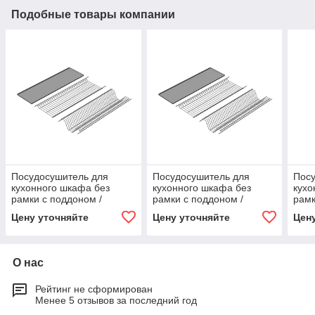
Подобные товары компании
Посудосушитель для
Посудосушитель для
Посу
кухонного шкафа без
кухонного шкафа без
кухо
рамки с поддоном /
рамки с поддоном /
рамк
365*256 / 10 / 0,024 / 6,3-
415*256 / 10 / 0,03 / 7,2-
465*2
Цену уточняйте
Цену уточняйте
Цен
365*256- 10- 0,024- 6,3
415*256- 10- 0,03- 7,2
465*
О нас
Рейтинг не сформирован
Менее 5 отзывов за последний год