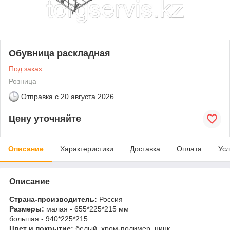
Обувница раскладная
Под заказ
Розница
Отправка с
20 августа 2026
Цену уточняйте
Описание
Характеристики
Доставка
Оплата
Усл
Описание
Страна-производитель:
Россия
Размеры:
малая - 655*225*215 мм
большая - 940*225*215
Цвет и покрытие:
белый, хром-полимер, цинк