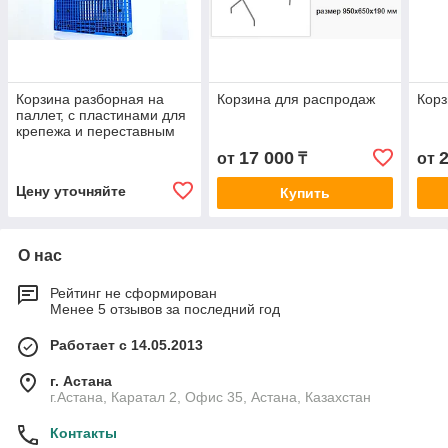
Корзина разборная на
Корзина для распродаж
Корз
паллет, с пластинами для
крепежа и переставным
дном / 1200*800*800 / 16 /
17 000
от
₸
от
0,05-
Цену уточняйте
Купить
О нас
Рейтинг не сформирован
Менее 5 отзывов за последний год
Работает с 14.05.2013
г. Астана
г.Астана, Каратал 2, Офис 35, Астана, Казахстан
Контакты