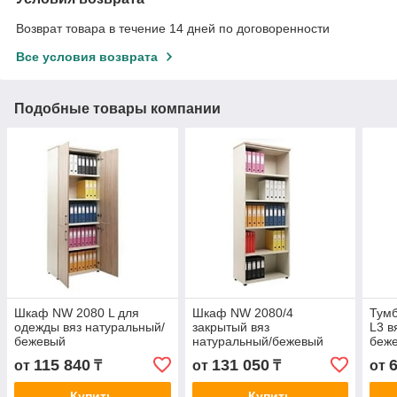
Возврат товара в течение 14 дней по договоренности
Все условия возврата
Подобные товары компании
Шкаф NW 2080 L для
Шкаф NW 2080/4
Тум
одежды вяз натуральный/
закрытый вяз
L3 в
бежевый
натуральный/бежевый
беж
115 840
131 050
от
₸
от
₸
от
Купить
Купить