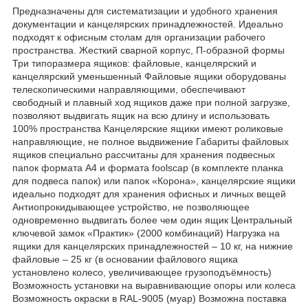
Предназначены для систематизации и удобного хранения
документации и канцелярских принадлежностей. Идеально
подходят к офисным столам для организации рабочего
пространства. Жесткий сварной корпус, П-образной формы
Три типоразмера ящиков: файловые, канцелярский и
канцелярский уменьшенный Файловые ящики оборудованы
телескопическими направляющими, обеспечивают
свободный и плавный ход ящиков даже при полной загрузке,
позволяют выдвигать ящик на всю длину и использовать
100% пространства Канцелярские ящики имеют роликовые
направляющие, не полное выдвижение Габариты файловых
ящиков специально рассчитаны для хранения подвесных
папок формата А4 и формата foolscap (в комплекте планка
для подвеса папок) или папок «Корона», канцелярские ящики
идеально подходят для хранения офисных и личных вещей
Антиопрокидывающее устройство, не позволяющее
одновременно выдвигать более чем один ящик Центральный
ключевой замок «Практик» (2000 комбинаций) Нагрузка на
ящики для канцелярских принадлежностей – 10 кг, на нижние
файловые – 25 кг (в основании файлового ящика
установлено колесо, увеличивающее грузоподъёмность)
Возможность установки на выравнивающие опоры или колеса
Возможность окраски в RAL-9005 (муар) Возможна поставка