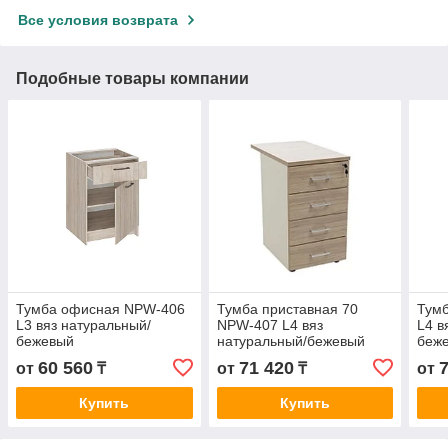
Все условия возврата
Подобные товары компании
Тумба офисная NPW-406
Тумба приставная 70
Тум
L3 вяз натуральный/
NPW-407 L4 вяз
L4 в
бежевый
натуральный/бежевый
беж
60 560
71 420
от
₸
от
₸
от
Купить
Купить