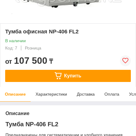
Тумба офисная NP-406 FL2
В наличии
Код: 7
Розница
107 500
от
₸
Купить
Описание
Характеристики
Доставка
Оплата
Усл
Описание
Тумба NP-406 FL2
Предназначены для систематизации и удобного хранения