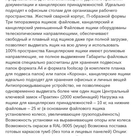
документации и канцелярских принадлежностей. Идеально
подходят к офисным столам для организации рабочего
пространства. Жесткий сварной корпус, П-образной формы
Три типоразмера ящиков: файловые, канцелярский и
канцелярский уменьшенный Файловые ящики оборудованы
телескопическими направляющими, обеспечивают
свободный и плавный ход ящиков даже при полной загрузке,
позволяют выдвигать ящик на всю длину и использовать
100% пространства Канцелярские ящики имеют роликовые
направляющие, не полное выдвижение Габариты файловых
ящиков специально рассчитаны для хранения подвесных
папок формата А4 и формата foolscap (в комплекте планка
для подвеса папок) или папок «Корона», канцелярские ящики
идеально подходят для хранения офисных и личных вещей
Антиопрокидывающее устройство, не позволяющее
одновременно выдвигать более чем один ящик Центральный
ключевой замок «Практик» (2000 комбинаций) Нагрузка на
ящики для канцелярских принадлежностей – 10 кг, на нижние
файловые – 25 кг (в основании файлового ящика
установлено колесо, увеличивающее грузоподъёмность)
Возможность установки на выравнивающие опоры или колеса
Возможность окраски в RAL-9005 (муар) Возможна поставка
готовых каркасов тумб (без топа и лицевых панелей) Опции: