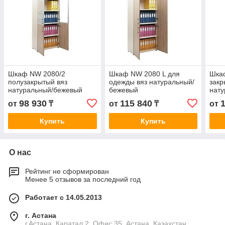
Шкаф NW 2080/2
Шкаф NW 2080 L для
Шка
полузакрытый вяз
одежды вяз натуральный/
закр
натуральный/бежевый
бежевый
нат
98 930
115 840
от
₸
от
₸
от
Купить
Купить
О нас
Рейтинг не сформирован
Менее 5 отзывов за последний год
Работает с 14.05.2013
г. Астана
г.Астана, Каратал 2, Офис 35, Астана, Казахстан